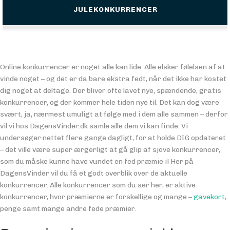
JULEKONKURRENCER
Online konkurrencer er noget alle kan lide. Alle elsker følelsen af at
vinde noget – og det er da bare ekstra fedt, når det ikke har kostet
dig noget at deltage. Der bliver ofte lavet nye, spændende, gratis
konkurrencer, og der kommer hele tiden nye til. Det kan dog være
svært, ja, nærmest umuligt at følge med i dem alle sammen – derfor
vil vi hos DagensVinder.dk samle alle dem vi kan finde. Vi
undersøger nettet flere gange dagligt, for at holde DIG opdateret
– det ville være super ærgerligt at gå glip af sjove konkurrencer,
som du måske kunne have vundet en fed præmie i! Her på
DagensVinder vil du få et godt overblik over de aktuelle
konkurrencer. Alle konkurrencer som du ser her, er aktive
konkurrencer, hvor præmierne er forskellige og mange –
gavekort
,
penge samt mange andre fede præmier.