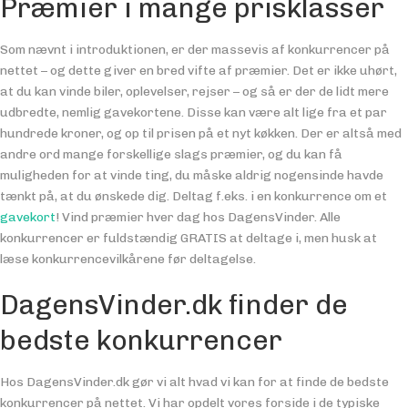
Præmier i mange prisklasser
Som nævnt i introduktionen, er der massevis af konkurrencer på
nettet – og dette giver en bred vifte af præmier. Det er ikke uhørt,
at du kan vinde biler, oplevelser, rejser – og så er der de lidt mere
udbredte, nemlig gavekortene. Disse kan være alt lige fra et par
hundrede kroner, og op til prisen på et nyt køkken. Der er altså med
andre ord mange forskellige slags præmier, og du kan få
muligheden for at vinde ting, du måske aldrig nogensinde havde
tænkt på, at du ønskede dig. Deltag f.eks. i en konkurrence om et
gavekort
! Vind præmier hver dag hos DagensVinder. Alle
konkurrencer er fuldstændig GRATIS at deltage i, men husk at
læse konkurrencevilkårene før deltagelse.
DagensVinder.dk finder de
bedste konkurrencer
Hos DagensVinder.dk gør vi alt hvad vi kan for at finde de bedste
konkurrencer på nettet. Vi har opdelt vores forside i de typiske