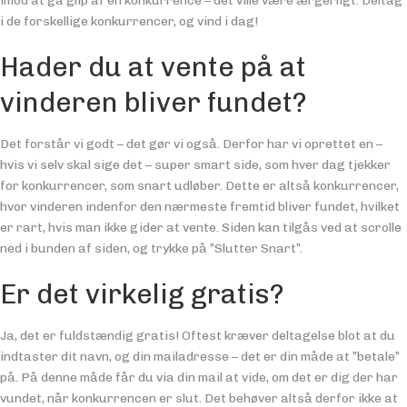
imod at gå glip af en konkurrence – det ville være ærgerligt. Deltag
i de forskellige konkurrencer, og vind i dag!
Hader du at vente på at
vinderen bliver fundet?
Det forstår vi godt – det gør vi også. Derfor har vi oprettet en –
hvis vi selv skal sige det – super smart side, som hver dag tjekker
for konkurrencer, som snart udløber. Dette er altså konkurrencer,
hvor vinderen indenfor den nærmeste fremtid bliver fundet, hvilket
er rart, hvis man ikke gider at vente. Siden kan tilgås ved at scrolle
ned i bunden af siden, og trykke på ”Slutter Snart”.
Er det virkelig gratis?
Ja, det er fuldstændig gratis! Oftest kræver deltagelse blot at du
indtaster dit navn, og din mailadresse – det er din måde at ”betale”
på. På denne måde får du via din mail at vide, om det er dig der har
vundet, når konkurrencen er slut. Det behøver altså derfor ikke at