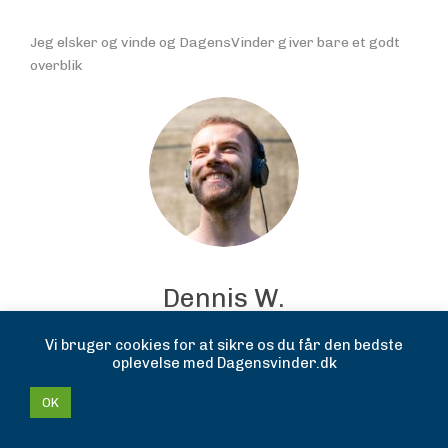
Jeg elsker og vinde og DagensVinder giver bare et godt
overblik
Dennis W.
Vi bruger cookies for at sikre os du får den bedste
Wow, hvordan kan man vinde så meget?
oplevelse med Dagensvinder.dk
OK