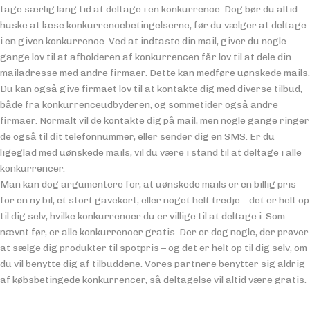
tage særlig lang tid at deltage i en konkurrence. Dog bør du altid
huske at læse konkurrencebetingelserne, før du vælger at deltage
i en given konkurrence. Ved at indtaste din mail, giver du nogle
gange lov til at afholderen af konkurrencen får lov til at dele din
mailadresse med andre firmaer. Dette kan medføre uønskede mails.
Du kan også give firmaet lov til at kontakte dig med diverse tilbud,
både fra konkurrenceudbyderen, og sommetider også andre
firmaer. Normalt vil de kontakte dig på mail, men nogle gange ringer
de også til dit telefonnummer, eller sender dig en SMS. Er du
ligeglad med uønskede mails, vil du være i stand til at deltage i alle
konkurrencer.
Man kan dog argumentere for, at uønskede mails er en billig pris
for en ny bil, et stort gavekort, eller noget helt tredje – det er helt op
til dig selv, hvilke konkurrencer du er villige til at deltage i. Som
nævnt før, er alle konkurrencer gratis. Der er dog nogle, der prøver
at sælge dig produkter til spotpris – og det er helt op til dig selv, om
du vil benytte dig af tilbuddene. Vores partnere benytter sig aldrig
af købsbetingede konkurrencer, så deltagelse vil altid være gratis.