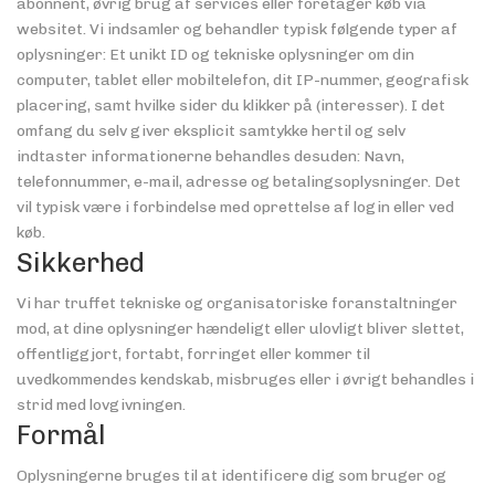
abonnent, øvrig brug af services eller foretager køb via
websitet. Vi indsamler og behandler typisk følgende typer af
oplysninger: Et unikt ID og tekniske oplysninger om din
computer, tablet eller mobiltelefon, dit IP-nummer, geografisk
placering, samt hvilke sider du klikker på (interesser). I det
omfang du selv giver eksplicit samtykke hertil og selv
indtaster informationerne behandles desuden: Navn,
telefonnummer, e-mail, adresse og betalingsoplysninger. Det
vil typisk være i forbindelse med oprettelse af login eller ved
køb.
Sikkerhed
Vi har truffet tekniske og organisatoriske foranstaltninger
mod, at dine oplysninger hændeligt eller ulovligt bliver slettet,
offentliggjort, fortabt, forringet eller kommer til
uvedkommendes kendskab, misbruges eller i øvrigt behandles i
strid med lovgivningen.
Formål
Oplysningerne bruges til at identificere dig som bruger og