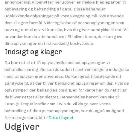
annoncering. Vi benytter herudover en række tredjeparter til
opbevaring og behandling af data. Disse behandler
udelukkende oplysninger på vores vegne og må ikke anvende
dem til egne formål. Videregivelse af personoplysninger som
navn og e-mail m.v. vil kun ske, hvis du giver samtykke til det. Vi
anvender kun databehandlere i EU eller i lande, der kan give
dine oplysninger en tilstrækkelig beskyttelse.
Indsigt og klager
Du har ret til at få oplyst, hvilke personoplysninger, vi
behandler om dig. Du kan desuden til enhver tid gøre indsigelse
mod, at oplysninger anvendes. Du kan også tilbagekalde dit
samtykke til, at der bliver behandlet oplysninger om dig. Hvis de
oplysninger, der behandles om dig, er forkerte har du ret til at
de bliver rettet eller slettet. Henvendelse herom kan ske til:
Laan @ TropicTraffic.com. Hvis du vil klage over vores
behandling af dine personoplysninger, har du også mulighed
for at tage kontakt til
Datatilsynet
.
Udgiver