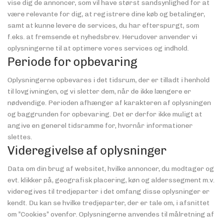
vise dig de annoncer, som vil have størst sandsynlighed for at
være relevante for dig, at registrere dine køb og betalinger,
samt at kunne levere de services, du har efterspurgt, som
f.eks. at fremsende et nyhedsbrev. Herudover anvender vi
oplysningerne til at optimere vores services og indhold.
Periode for opbevaring
Oplysningerne opbevares i det tidsrum, der er tilladt i henhold
til lovgivningen, og vi sletter dem, når de ikke længere er
nødvendige. Perioden afhænger af karakteren af oplysningen
og baggrunden for opbevaring. Det er derfor ikke muligt at
angive en generel tidsramme for, hvornår informationer
slettes.
Videregivelse af oplysninger
Data om din brug af websitet, hvilke annoncer, du modtager og
evt. klikker på, geografisk placering, køn og alderssegment m.v.
videregives til tredjeparter i det omfang disse oplysninger er
kendt. Du kan se hvilke tredjeparter, der er tale om, i afsnittet
om ”Cookies” ovenfor. Oplysningerne anvendes til målretning af