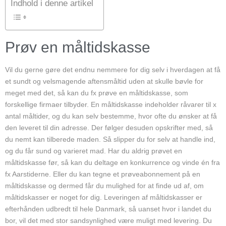
Indhold i denne artikel
Prøv en måltidskasse
Vil du gerne gøre det endnu nemmere for dig selv i hverdagen at få
et sundt og velsmagende aftensmåltid uden at skulle bøvle for
meget med det, så kan du fx prøve en måltidskasse, som
forskellige firmaer tilbyder. En måltidskasse indeholder råvarer til x
antal måltider, og du kan selv bestemme, hvor ofte du ønsker at få
den leveret til din adresse. Der følger desuden opskrifter med, så
du nemt kan tilberede maden. Så slipper du for selv at handle ind,
og du får sund og varieret mad. Har du aldrig prøvet en
måltidskasse før, så kan du deltage en konkurrence og vinde én fra
fx Aarstiderne. Eller du kan tegne et prøveabonnement på en
måltidskasse og dermed får du mulighed for at finde ud af, om
måltidskasser er noget for dig. Leveringen af måltidskasser er
efterhånden udbredt til hele Danmark, så uanset hvor i landet du
bor, vil det med stor sandsynlighed være muligt med levering. Du