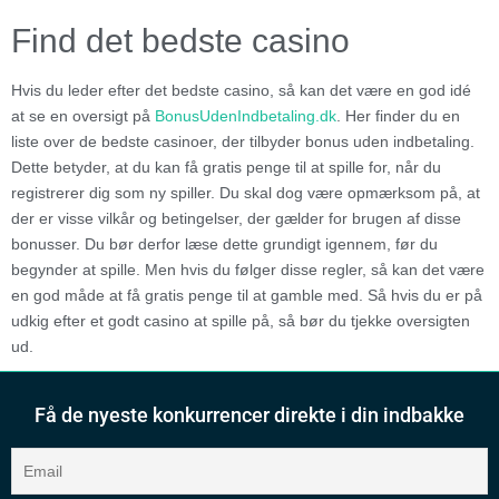
Find det bedste casino
Hvis du leder efter det bedste casino, så kan det være en god idé
at se en oversigt på
BonusUdenIndbetaling.dk
. Her finder du en
liste over de bedste casinoer, der tilbyder bonus uden indbetaling.
Dette betyder, at du kan få gratis penge til at spille for, når du
registrerer dig som ny spiller. Du skal dog være opmærksom på, at
der er visse vilkår og betingelser, der gælder for brugen af disse
bonusser. Du bør derfor læse dette grundigt igennem, før du
begynder at spille. Men hvis du følger disse regler, så kan det være
en god måde at få gratis penge til at gamble med. Så hvis du er på
udkig efter et godt casino at spille på, så bør du tjekke oversigten
ud.
Få de nyeste konkurrencer direkte i din indbakke