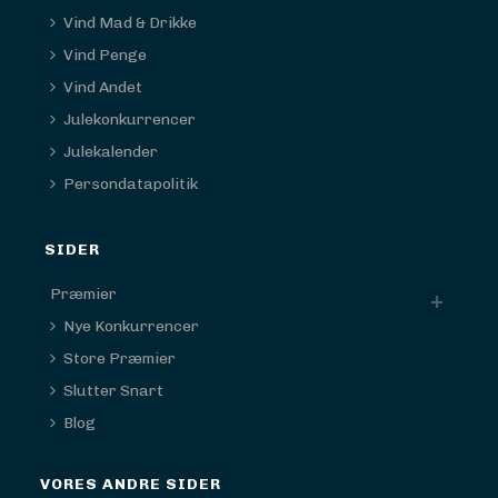
Vind Mad & Drikke
Vind Penge
Vind Andet
Julekonkurrencer
Julekalender
Persondatapolitik
SIDER
Præmier
Nye Konkurrencer
Store Præmier
Slutter Snart
Blog
VORES ANDRE SIDER