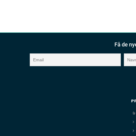
Få de ny
P
&