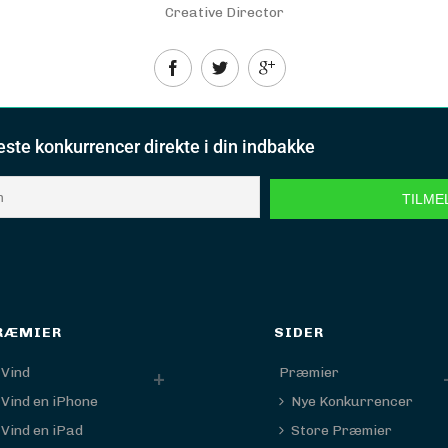
Creative Director
este konkurrencer direkte i din indbakke
RÆMIER
SIDER
 Vind
Præmier
Vind en iPhone
Nye Konkurrencer
Vind en iPad
Store Præmier