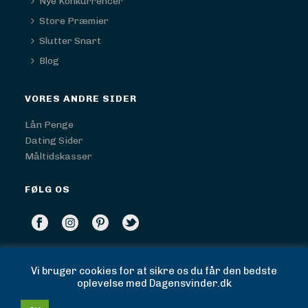
Nye Konkurrencer
Store Præmier
Slutter Snart
Blog
VORES ANDRE SIDER
Lån Penge
Dating Sider
Måltidskasser
FØLG OS
BLOGS
Vi bruger cookies for at sikre os du får den bedste
oplevelse med Dagensvinder.dk